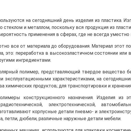
пользуются на сегодняшний день изделия из пластика. И
 стеклом и металлом, поскольку вся продукция из пласт
вероятность применения в сферах, где не всегда уместно
но все от материала до оборудования. Материал этот пол
а, это: переработка в высокоэластичном состоянии или 
другими ингредиентами.
олярный полимер, представляющий твердое вещество бел
и эксплуатационными характеристиками, на сегодняшний
а химических продуктов; для транспортировки и хранени
лимеры конструкционного назначения. Изделия из эт
диотехнической, электротехнической, автомобиль
готавливают корпусные детали пневмо- и электроинстр
а, петли, дюбели, различные наружные детали мебели.
оечных машинах, используются для упаковки косметиче