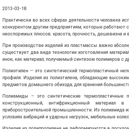
2013-03-18
Практически во всех сферах деятельности человека ис
конкурентом другим предприятиям, которые работают со
неоспоримых плюсов: красота, прочность, дешевизна и 
При производстве изделий из пластмассы важно абсолют
существует два вида технологии изготовления материал
иное, как материал, получаемый синтезом полимеров с 
Полиэтилен — это синтетический термопластичный неп
профиля. Изделия из полиэтилена, обладающие высоким
предметов домашнего обихода; для хранения большинств
Полиамиды – это синтетические термопластичные по
конструкционный, антифрикционный материал в ра
приборостроительной промышленности. Из полиамида из
условиях вибраций и ударных нагрузок, мебельные колес
Изделия из полипропилена не деформируются в посудом