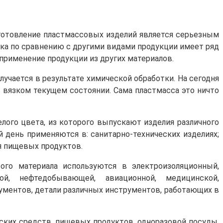
зготовление пластмассовых изделий является серьезным
ика по сравнению с другими видами продукции имеет ряд
 применение продукции из других материалов.
учается в результате химической обработки. На сегодня
в вязком текущем состоянии. Сама пластмасса это ничто
ого цвета, из которого выпускают изделия различного
 день применяются в: санитарно-технических изделиях;
я пищевых продуктов.
ого материала используются в электроизоляционный,
ной, нефтедобывающей, авиационной, медицинской,
ументов, детали различных инструментов, работающих в
ских средств, пищевых продуктов, одноразовой посуды,