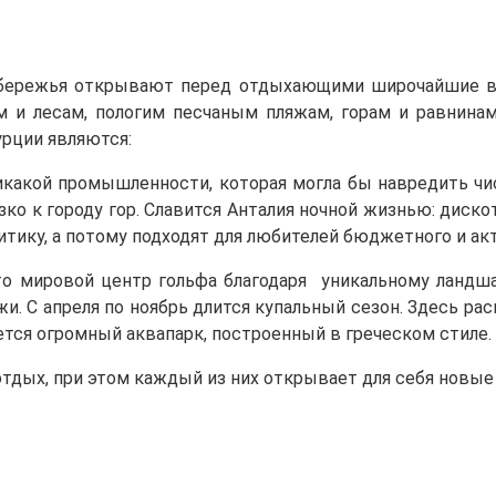
обережья открывают перед отдыхающими широчайшие 
 и лесам, пологим песчаным пляжам, горам и равнина
рции являются:
икакой промышленности, которая могла бы навредить чи
ко к городу гор. Славится Анталия ночной жизнью: диск
тику, а потому подходят для любителей бюджетного и ак
Это мировой центр гольфа благодаря уникальному ландш
. С апреля по ноябрь длится купальный сезон. Здесь ра
ется огромный аквапарк, построенный в греческом стиле.
дых, при этом каждый из них открывает для себя новые 