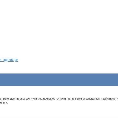
 в одежде
 претендует на справочную и медицинскую точность, не является руководством к действию.
мации.