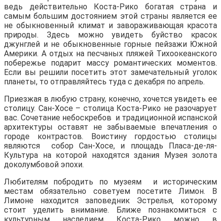
ведь действительно Коста-Рико богатая страна и
самым большим достоянием этой страны является ее
не обыкновенный климат и завораживающая красота
природы. Здесь можно увидеть буйство красок
джунглей и не обыкновенные горные пейзажи Южной
Америки. А отдых на песчаных пляжей Тихоокеанского
побережье подарит массу романтических моментов.
Если вы решили посетить этот замечательный уголок
планеты, то отправляйтесь туда с декабря по апрель.
Приезжая в любую страну, конечно, хочется увидеть ее
столицу. Сан-Хосе – столица Коста-Рико не разочарует
вас. Сочетание небоскребов и традиционной испанской
архитектуры оставят не забываемые впечатления о
городе контрастов. Воистину гордостью столицы
являются собор Сан-Хосе, и площадь Пласа-де-ля-
Культура на которой находятся здания Музея золота
доколумбовой эпохи.
Любителям побродить по музеям и историческим
местам обязательно советуем посетите Лимон. В
Лимоне находится заповедник Эстрелья, которому
стоит уделить внимание. Ближе познакомиться с
культурным наследием Коста-Рико можно в