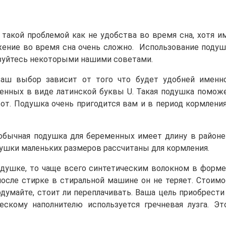
акой проблемой как не удобства во время сна, хотя и
ожение во время сна очень сложно. Использование поду
ьзуйтесь некоторыми нашими советами.
ш выбор зависит от того что будет удобней именно
нных в виде латинской буквы U. Такая подушка поможе
от. Подушка очень пригодится вам и в период кормлени
обычная подушка для беременных имеет длину в район
одушки маленьких размеров рассчитаны для кормления.
одушке, то чаще всего синтетическим волокном в форм
осле стирке в стиральной машине он не теряет. Стоим
одумайте, стоит ли переплачивать. Ваша цель приобрест
ескому наполнителю используется гречневая лузга. Эт