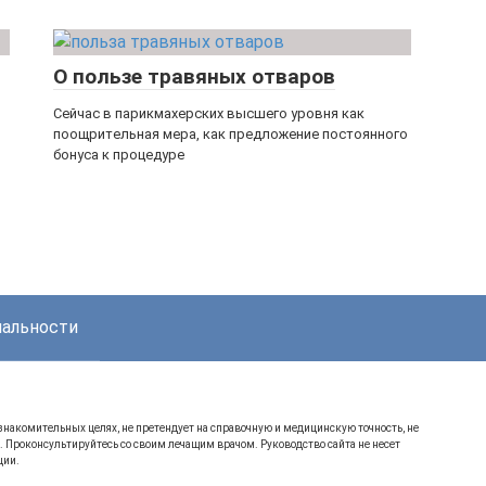
О пользе травяных отваров
Сейчас в парикмахерских высшего уровня как
поощрительная мера, как предложение постоянного
бонуса к процедуре
иальности
накомительных целях, не претендует на справочную и медицинскую точность, не
 Проконсультируйтесь со своим лечащим врачом. Руководство сайта не несет
ции.