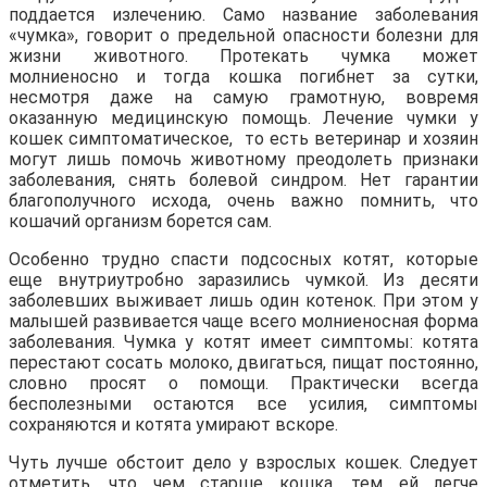
поддается излечению. Само название заболевания
«чумка», говорит о предельной опасности болезни для
жизни животного. Протекать чумка может
молниеносно и тогда кошка погибнет за сутки,
несмотря даже на самую грамотную, вовремя
оказанную медицинскую помощь. Лечение чумки у
кошек симптоматическое, то есть ветеринар и хозяин
могут лишь помочь животному преодолеть признаки
заболевания, снять болевой синдром. Нет гарантии
благополучного исхода, очень важно помнить, что
кошачий организм борется сам.
Особенно трудно спасти подсосных котят, которые
еще внутриутробно заразились чумкой. Из десяти
заболевших выживает лишь один котенок. При этом у
малышей развивается чаще всего молниеносная форма
заболевания. Чумка у котят имеет симптомы: котята
перестают сосать молоко, двигаться, пищат постоянно,
словно просят о помощи. Практически всегда
бесполезными остаются все усилия, симптомы
сохраняются и котята умирают вскоре.
Чуть лучше обстоит дело у взрослых кошек. Следует
отметить, что чем старше кошка, тем ей легче