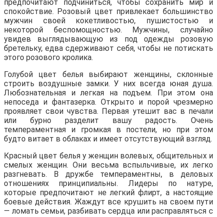
предпочитают подчиниться, чтобы сохранить мир и
спокойствие. Розовый цвет привлекает большинство
мужчин своей кокетливостью, пушистостью и
некоторой беспомощностью. Мужчины, случайно
увидев выглядывающую из под одежды розовую
бретельку, едва сдерживают себя, чтобы не потискать
этого розового кролика.
Голубой цвет белья выбирают женщины, склонные
строить воздушные замки. У них всегда юная душа.
Любознательная и легкая на подъем. При этом она
непоседа и фантазерка. Открыто и порой чрезмерно
проявляет свои чувства. Первая утешит вас в печали
или бурно разделит вашу радость. Очень
темпераментная и громкая в постели, но при этом
будто витает в облаках и имеет отсутствующий взгляд.
Красный цвет белья у женщин волевых, общительных и
смелых женщин. Они весьма вспыльчивые, их легко
разгневать. В дружбе темпераментны, в деловых
отношениях принципиальны. Лидеры по натуре,
которые предпочитают не легкий флирт, а настоящие
боевые действия. Жаждут все крушить на своем пути
— ломать семьи, разбивать сердца или расправляться с