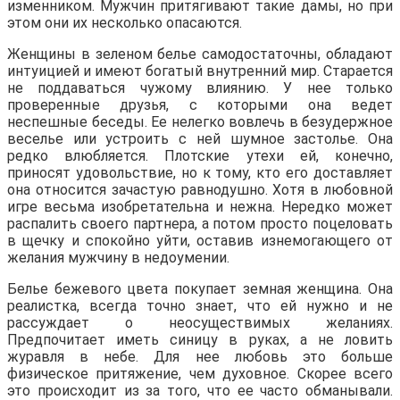
изменником. Мужчин притягивают такие дамы, но при
этом они их несколько опасаются.
Женщины в зеленом белье самодостаточны, обладают
интуицией и имеют богатый внутренний мир. Старается
не поддаваться чужому влиянию. У нее только
проверенные друзья, с которыми она ведет
неспешные беседы. Ее нелегко вовлечь в безудержное
веселье или устроить с ней шумное застолье. Она
редко влюбляется. Плотские утехи ей, конечно,
приносят удовольствие, но к тому, кто его доставляет
она относится зачастую равнодушно. Хотя в любовной
игре весьма изобретательна и нежна. Нередко может
распалить своего партнера, а потом просто поцеловать
в щечку и спокойно уйти, оставив изнемогающего от
желания мужчину в недоумении.
Белье бежевого цвета покупает земная женщина. Она
реалистка, всегда точно знает, что ей нужно и не
рассуждает о неосуществимых желаниях.
Предпочитает иметь синицу в руках, а не ловить
журавля в небе. Для нее любовь это больше
физическое притяжение, чем духовное. Скорее всего
это происходит из за того, что ее часто обманывали.