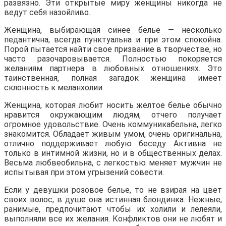
развязно. Эти открытые миру женщины никогда не
ведут себя назойливо.
Женщина, выбирающая синее белье — несколько
педантична, всегда пунктуальна и при этом спокойна.
Порой пытается найти свое призвание в творчестве, но
часто разочаровывается. Полностью покоряется
желаниям партнера в любовных отношениях. Это
таинственная, полная загадок женщина имеет
склонность к меланхолии.
Женщина, которая любит носить желтое белье обычно
нравится окружающим людям, отчего получает
огромное удовольствие. Очень коммуникабельна, легко
знакомится. Обладает живым умом, очень оригинальна,
отлично поддерживает любую беседу. Активна не
только в интимной жизни, но и в общественных делах.
Весьма любвеобильна, с легкостью меняет мужчин не
испытывая при этом угрызений совести.
Если у девушки розовое белье, то не взирая на цвет
своих волос, в душе она истинная блондинка. Нежные,
ранимые, предпочитают чтобы их холили и лелеяли,
выполняли все их желания. Конфликтов они не любят и