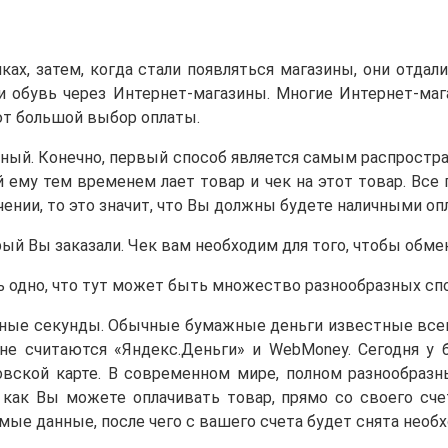
ах, затем, когда стали появляться магазины, они отдал
обувь через Интернет-магазины. Многие Интернет-маг
ают большой выбор оплаты.
чный. Конечно, первый способ является самым распростр
 ему тем временем лает товар и чек на этот товар. Все
учении, то это значит, что Вы должны будете наличными оп
орый Вы заказали. Чек вам необходим для того, чтобы обме
ть одно, что тут может быть множество разнообразных сп
нные секунды. Обычные бумажные деньги известные всем
е считаются «Яндекс.Деньги» и WebMoney. Сегодня у 
вской карте. В современном мире, полном разнообразны
к как Вы можете оплачивать товар, прямо со своего сче
ые данные, после чего с вашего счета будет снята необх