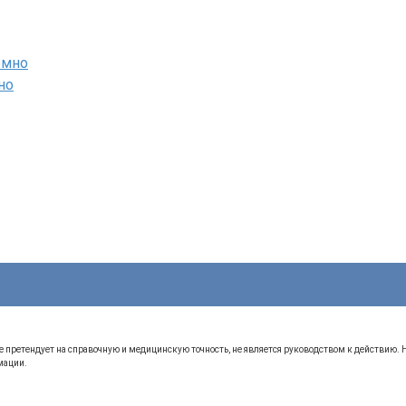
но
 претендует на справочную и медицинскую точность, не является руководством к действию.
мации.