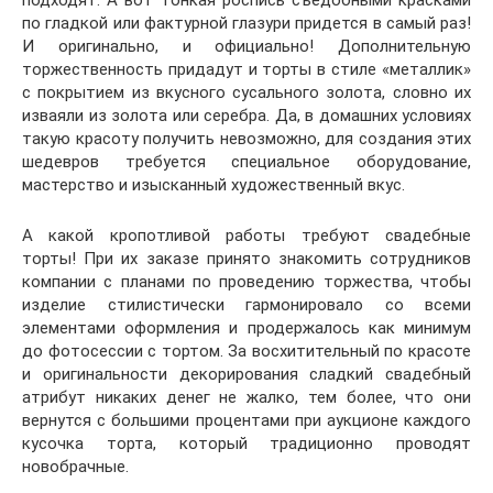
подходят. А вот тонкая роспись съедобными красками
по гладкой или фактурной глазури придется в самый раз!
И оригинально, и официально! Дополнительную
торжественность придадут и торты в стиле «металлик»
с покрытием из вкусного сусального золота, словно их
изваяли из золота или серебра. Да, в домашних условиях
такую красоту получить невозможно, для создания этих
шедевров требуется специальное оборудование,
мастерство и изысканный художественный вкус.
А какой кропотливой работы требуют свадебные
торты! При их заказе принято знакомить сотрудников
компании с планами по проведению торжества, чтобы
изделие стилистически гармонировало со всеми
элементами оформления и продержалось как минимум
до фотосессии с тортом. За восхитительный по красоте
и оригинальности декорирования сладкий свадебный
атрибут никаких денег не жалко, тем более, что они
вернутся с большими процентами при аукционе каждого
кусочка торта, который традиционно проводят
новобрачные.