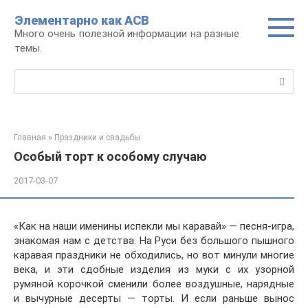
Перейти
Элементарно как ACB
к
Много очень полезной информации на разные
контенту
темы.
Поиск:
Главная
»
Праздники и свадьбы
Особый торт к особому случаю
2017-03-07
«Как на наши именины испекли мы каравай» — песня-игра,
знакомая нам с детства. На Руси без большого пышного
каравая праздники не обходились, но вот минули многие
века, и эти сдобные изделия из муки с их узорной
румяной корочкой сменили более воздушные, нарядные
и вычурные десерты — торты. И если раньше вынос