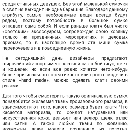
среди стильных девушек. Без этой маленькой сумочки
в свет не выходит ни одна барышня. Благодаря данному
атрибуту, самые необходимые вещи всегда будут
рядом, поэтому потребность в большой сумке
отпадает сама собой. И если раньше клатч был чисто
«светским» аксессуаром, сопровождая свою хозяйку
только на праздничных мероприятиях и деловых
приемах, то в настоящее время эта мини сумка
перекочевала и в повседневную жизнь.
Не сегодняшний день дизайнеры предлагают
широчайший ассортимент клатчей на любой вкус, цвет
и кошелек, но если все равно хочется чего-нибудь
более оригинального, креативного или просто модели в
стиле «hand made», можно сделать клатч своими
руками.
Для того чтобы смастерить такую оригинальную сумку,
понадобится желаемая ткань произвольного размера, в
зависимости от того, какого размера будет клатч. Что
касается материала, то сойдет натуральная или
искусственная кожа, вельвет или велюр, шелк, атлас
или сатин. А также любые ткани по желанию,
возможны даже модели, созданные из полотна,