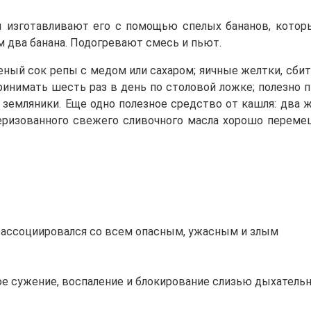
ы изготавливают его с помощью спелых бананов, котор
м два банана. Подогревают смесь и пьют.
ченый сок репы с медом или сахаром; яичные желтки, сби
нимать шесть раз в день по столовой ложке; полезно п
з земляники. Еще одно полезное средство от кашля: два 
ризованного свежего сливочного масла хорошо перемеш
н ассоциировался со всем опасным, ужасным и злым
е сужение, воспаление и блокирование слизью дыхательн