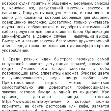
которое сулит приятным общением, весельем, смехом
и, конечно же, дегустацией вкусных закусок и
напитков. Продумать каждую мелочь, в том числе и
меню для компании, которая собралась для общения,
совершенно несложно. Достаточно только учитывать
вкусы всех собравшихся и подобрать оптимальный
набор продуктов для приготовления блюд. Организация
мини-фуршета в данном случае — наилучший выход.
Быстрые и легкие закуски благоволят дружественной
атмосфере, а также не вызывают дискомфорта при их
употреблении.
1. Среди разных идей быстрого перекуса самой
популярной является дегустация горячей, ароматной
пиццы. Именно это блюдо сочетает в себе
потрясающий вкус, аппетитный аромат, буйство цвета
и универсальность, ведь пиццу любят все.
Приготовлением пиццы можно заняться
самостоятельно или довериться профессионалам,
заказав готовое блюдо в одной из пиццерий. Как
правило, доставка пиццы, отзывы
https://www.pizzasmile.by/review о которой можно
прочитать на сайте ресторана или кафе, является
возможностью быстро и вкусно накормить всех