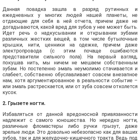
Данная повадка зашла в разряд рутинных и
ежедневных у многих людей нашей планеты, не
отдающие для себя в ней отчета, причем даже не
догадываются, какой вред для зубов у нее может быть.
Идет речь о надкусывании и открывании зубами
различных жестких вещей, в том числе бутылочные
крышки, нити, ценники на одежке, причем даже
электропровода (с этим почаще ошибаются
представители сильного пола). На первый взгляд,
покушав нить, мы ничем не мешаем собственным
зубам. Но постепенно эмаль неумолимо стачивается и
слабеет, собственно обуславливает совсем внезапное
нам, хотя аргументированное в реальности событие –
или эмаль растрескается, или от зуба совсем отколется
кусок.
2. Грызете ногти.
Избавляться от данной вредоносной привязанности
надлежит с самого юношества. Но нередко ногти,
различные фломастеры либо ручки грызут, даже
зрелые люди. Это довольно небезопасно как для ваших
зубов, так и для желудочно-кишечного тракта. Ведь под