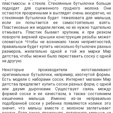
пластмассы и стекла. Стеклянные бутылочки больше
подходят для сцеженного грудного молока. Они
остаются прозрачными и выглядят очень аккуратно, но
стеклянная бутылочка будет тяжеловата для малыша,
если он попытается ее самостоятельно взять.
Пластиковые же модели легкие, но их нужно тщательно
отмывать. Пластик бывает хрупким, и при резком
повороте верхней крышки конструкция резьбы может
сломаться. Чтобы не возникало таких неприятностей,
правильным будет купить несколько бутылочек разных
размеров, желательно одной и той же марки Мир
детства, чтобы можно было переставить соску с одной
на другую.
Некоторые производители изготавливают
оригинальные бутылочки, например, изогнутой формы.
Есть модели с наборами сосок. Интернет магазин Мир
детства предлагает купить соски разных форм, с одной
или двумя дырочками. Существует связь между
формой соски и ее качеством, а также состоянием
кишечника малыша. Именно из-за неправильно
подобранной соски у ребенка появляются колики: это
значит, что малыш вместе с молоком заглатывает
воздух. Если такое произошло, подержите малыша на