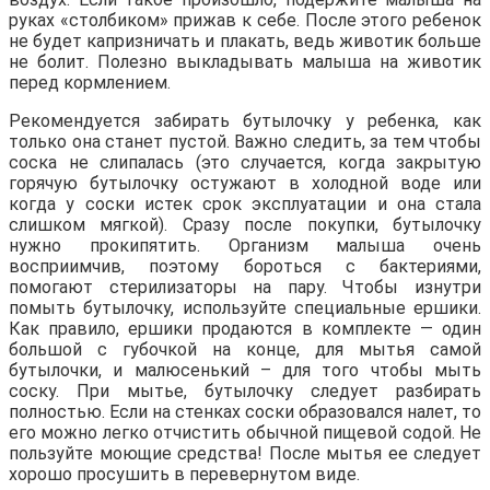
руках «столбиком» прижав к себе. После этого ребенок
не будет капризничать и плакать, ведь животик больше
не болит. Полезно выкладывать малыша на животик
перед кормлением.
Рекомендуется забирать бутылочку у ребенка, как
только она станет пустой. Важно следить, за тем чтобы
соска не слипалась (это случается, когда закрытую
горячую бутылочку остужают в холодной воде или
когда у соски истек срок эксплуатации и она стала
слишком мягкой). Сразу после покупки, бутылочку
нужно прокипятить. Организм малыша очень
восприимчив, поэтому бороться с бактериями,
помогают стерилизаторы на пару. Чтобы изнутри
помыть бутылочку, используйте специальные ершики.
Как правило, ершики продаются в комплекте — один
большой с губочкой на конце, для мытья самой
бутылочки, и малюсенький – для того чтобы мыть
соску. При мытье, бутылочку следует разбирать
полностью. Если на стенках соски образовался налет, то
его можно легко отчистить обычной пищевой содой. Не
пользуйте моющие средства! После мытья ее следует
хорошо просушить в перевернутом виде.